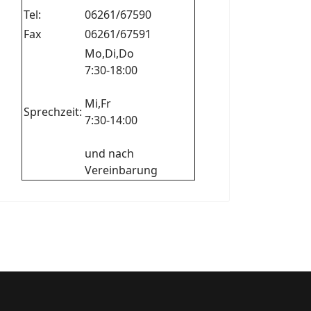
Tel:
06261/67590
Fax
06261/67591
Mo,Di,Do
7:30-18:00
Mi,Fr
Sprechzeit:
7:30-14:00
und nach
Vereinbarung