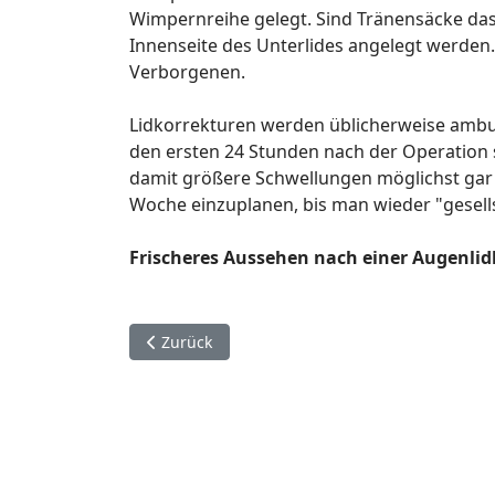
Wimpernreihe gelegt. Sind Tränensäcke das 
Innenseite des Unterlides angelegt werden. H
Verborgenen.
Lidkorrekturen werden üblicherweise ambul
den ersten 24 Stunden nach der Operation 
damit größere Schwellungen möglichst gar n
Woche einzuplanen, bis man wieder "gesells
Frischeres Aussehen nach einer Augenlid
Vorheriger Beitrag: Faltenbehandlung
Zurück