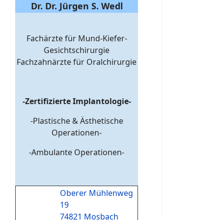
Dr. Dr. Jürgen S. Wedl
Fachärzte für Mund-Kiefer-
Gesichtschirurgie
Fachzahnärzte für Oralchirurgie
-Zertifizierte Implantologie-
-Plastische & Ästhetische
Operationen-
Facelift
-Ambulante Operationen-
Oberer Mühlenweg
19
74821 Mosbach